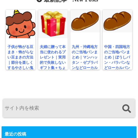
合)
め
子供が怖がる豆
夫婦に贈って本
九州・沖縄地方
中国・四国地方
まき・怖がらな
当に使われるプ
のご当地パンま
のご当地パンま
い豆まきの方法
レゼント｜実用
とめ｜マンハッ
とめ｜ぼうしパ
｜節分を楽しく
的で失敗しない
タン・ゼブラパ
ン・バラパンな
するやさしい鬼
ギフト集＋ちょ
ンなどローカル
どローカルパン
の工夫
っと変わり種
パン特集
特集
最近の投稿