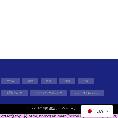
ホーム
調理
遊び
掃除
一般
お問い合わせ
プライバシーポリシー
このサイトについて
Copyright©
簡単生活
, 2022 All Rights Reserved.
JA
.offset().top; $("html, body").animate({scrollTop:position}, speed,