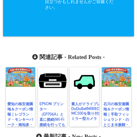
目立つかもしれませんがご容赦くだ
さい。
Related Posts
関連記事 -
-
愛知の格安遊園
EPSON プリン
素人がドライブレコーダー
石川の格安遊園
DuDuBellMIRRORDASHCAM
地＆クーポン情
ター
地＆クーポン情
MC100を取り付け手順ルーム
報｜レゴラン
（EP706A）と
報｜手取フィッ
ミラー型カメラ
ド・モンキーパ
直に接続(Wi-Fi
シュランド・の
ーク・南知多・
接続を行っても
とじま水族館・
地元公園まとめ
プリンターが使
家族で楽しむ無
用できない場
New Posts
料スポットまと
最新記事 -
-