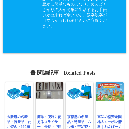
豊かに簡単なものになり、めんどく
さがりの人が簡単に生活するお手伝
いが出来れば幸いです。誤字脱字が
目立つかもしれませんがご容赦くだ
さい。
Related Posts
関連記事 -
-
大阪府の名産
簡単・便利に使
京都府の名産
高知の格安遊園
品・特産品｜た
えるスライサ
品・特産品｜八
地＆クーポン情
こ焼き・551蓬
ー 長持ちで用
つ橋・宇治茶・
報｜わんぱーく