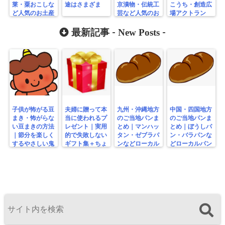
莱・粟おこしな
途はさまざま
京漬物・伝統工
こうち・創造広
ど人気のお土産
芸など人気のお
場アクトラン
まとめ
土産まとめ
ド・無料公園ま
New Posts
とめ
最新記事 -
-
子供が怖がる豆
夫婦に贈って本
九州・沖縄地方
中国・四国地方
まき・怖がらな
当に使われるプ
のご当地パンま
のご当地パンま
い豆まきの方法
レゼント｜実用
とめ｜マンハッ
とめ｜ぼうしパ
｜節分を楽しく
的で失敗しない
タン・ゼブラパ
ン・バラパンな
するやさしい鬼
ギフト集＋ちょ
ンなどローカル
どローカルパン
の工夫
っと変わり種
パン特集
特集