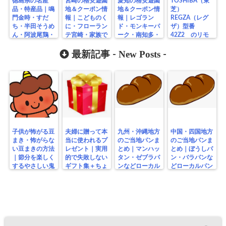
徳島県の名産
宮崎の格安遊園
愛知の格安遊園
TOSHIBA（東
品・特産品｜鳴
地＆クーポン情
地＆クーポン情
芝）
門金時・すだ
報｜こどものく
報｜レゴラン
REGZA（レグ
ち・半田そうめ
に・フローラン
ド・モンキーパ
ザ）型番
ん・阿波尾鶏・
テ宮崎・家族で
ーク・南知多・
42Z2 のリモ
藍染め・工芸品
楽しむ無料スポ
地元公園まとめ
コン（CT-
ットまとめ
New Posts
90376）分解・
最新記事 -
-
掃除 ボタンが
引っかかる
子供が怖がる豆
夫婦に贈って本
九州・沖縄地方
中国・四国地方
まき・怖がらな
当に使われるプ
のご当地パンま
のご当地パンま
い豆まきの方法
レゼント｜実用
とめ｜マンハッ
とめ｜ぼうしパ
｜節分を楽しく
的で失敗しない
タン・ゼブラパ
ン・バラパンな
するやさしい鬼
ギフト集＋ちょ
ンなどローカル
どローカルパン
の工夫
っと変わり種
パン特集
特集