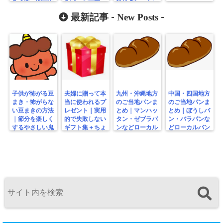
の金属加工品な
海産物・工芸品
情報
ど紹介
まとめ
New Posts
最新記事 -
-
子供が怖がる豆
夫婦に贈って本
九州・沖縄地方
中国・四国地方
まき・怖がらな
当に使われるプ
のご当地パンま
のご当地パンま
い豆まきの方法
レゼント｜実用
とめ｜マンハッ
とめ｜ぼうしパ
｜節分を楽しく
的で失敗しない
タン・ゼブラパ
ン・バラパンな
するやさしい鬼
ギフト集＋ちょ
ンなどローカル
どローカルパン
の工夫
っと変わり種
パン特集
特集