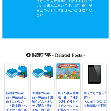
さがりの人が簡単に生活するお手伝
いが出来れば幸いです。誤字脱字が
目立つかもしれませんがご容赦くだ
さい。
Related Posts
関連記事 -
-
新潟県の名産
香川県の名産
埼玉の格安遊園
素人でもできる？
品・特産品まと
品・特産品｜讃
地一覧｜子連れ
古い
め｜コシヒカ
岐うどん・オリ
で楽しめるおす
iPadmini（A1489）
リ・日本酒・へ
ーブ製品・骨付
すめスポット＆
を初期化/初期設定
ぎそば・燕三条
き鳥・和三盆・
お得なクーポン