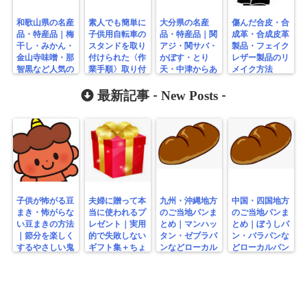
和歌山県の名産
素人でも簡単に
大分県の名産
傷んだ合皮・合
品・特産品｜梅
子供用自転車の
品・特産品｜関
成革・合成皮革
干し・みかん・
スタンドを取り
アジ・関サバ・
製品・フェイク
金山寺味噌・那
付けられた〈作
かぼす・とり
レザー製品のリ
智黒など人気の
業手順〉取り付
天・中津からあ
メイク方法
お土産まとめ
け方法
げ・工芸品まと
め
New Posts
最新記事 -
-
子供が怖がる豆
夫婦に贈って本
九州・沖縄地方
中国・四国地方
まき・怖がらな
当に使われるプ
のご当地パンま
のご当地パンま
い豆まきの方法
レゼント｜実用
とめ｜マンハッ
とめ｜ぼうしパ
｜節分を楽しく
的で失敗しない
タン・ゼブラパ
ン・バラパンな
するやさしい鬼
ギフト集＋ちょ
ンなどローカル
どローカルパン
の工夫
っと変わり種
パン特集
特集