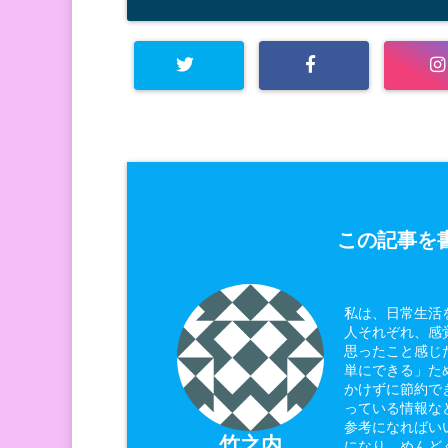
この記事を書
私は、日常生活
人それぞれ、感
思ったこと感じ
単にできる」た
かけずに節約で
っている情報な
参考になればい
竹之内
になり、めんど