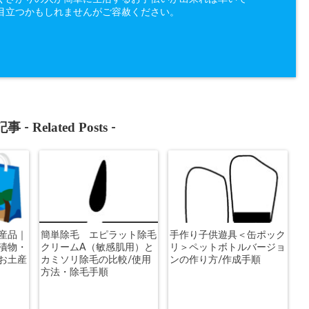
目立つかもしれませんがご容赦ください。
Related Posts
事 -
-
産品｜
簡単除毛 エピラット除毛
手作り子供遊具＜缶ポック
漬物・
クリームA（敏感肌用）と
リ＞ペットボトルバージョ
お土産
カミソリ除毛の比較/使用
ンの作り方/作成手順
方法・除毛手順