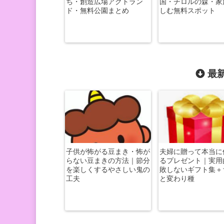
ち・創造広場アクトラン
国・チロルの森・家
ド・無料公園まとめ
しむ無料スポット
最新
子供が怖がる豆まき・怖が
夫婦に贈って本当に
らない豆まきの方法｜節分
るプレゼント｜実用
を楽しくするやさしい鬼の
敗しないギフト集＋
工夫
と変わり種