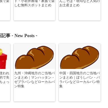
族で楽
ド・小岩井農場・家族で楽
んこそば・琥珀など人気の
しむ無料スポットまとめ
お土産まとめ
New Posts
記事 -
-
使われ
九州・沖縄地方のご当地パ
中国・四国地方のご当地パ
的で失
ンまとめ｜マンハッタン・
ンまとめ｜ぼうしパン・バ
ちょっ
ゼブラパンなどローカルパ
ラパンなどローカルパン特
ン特集
集