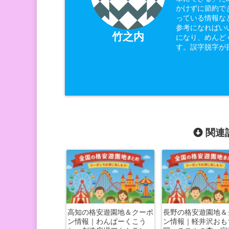
かけずに節約で
っている情報な
参考になればい
竹之内
になり、めんど
す。誤字脱字が
関連記
高知の格安遊園地＆クーポ
長野の格安遊園地＆
ン情報｜わんぱーくこう
ン情報｜軽井沢おも