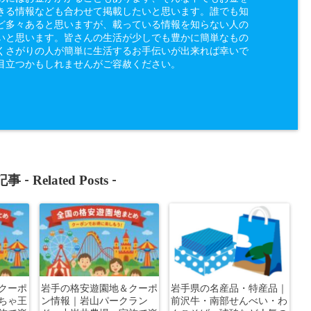
きる情報なども合わせて掲載したいと思います。誰でも知
ど多々あると思いますが、載っている情報を知らない人の
いと思います。皆さんの生活が少しでも豊かに簡単なもの
くさがりの人が簡単に生活するお手伝いが出来れば幸いで
目立つかもしれませんがご容赦ください。
Related Posts
事 -
-
クーポ
岩手の格安遊園地＆クーポ
岩手県の名産品・特産品｜
ちゃ王
ン情報｜岩山パークラン
前沢牛・南部せんべい・わ