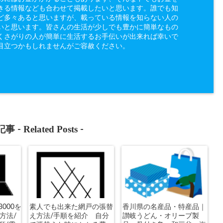
きる情報なども合わせて掲載したいと思います。誰でも知
ど多々あると思いますが、載っている情報を知らない人の
いと思います。皆さんの生活が少しでも豊かに簡単なもの
くさがりの人が簡単に生活するお手伝いが出来れば幸いで
目立つかもしれませんがご容赦ください。
Related Posts
事 -
-
3000を
素人でも出来た網戸の張替
香川県の名産品・特産品｜
方法/
え方法/手順を紹介 自分
讃岐うどん・オリーブ製