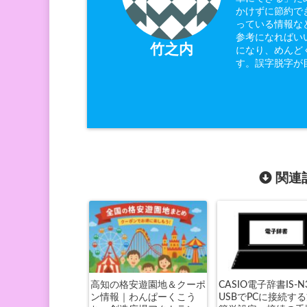
かけずに節約で
っている情報な
参考になればい
竹之内
になり、めんど
す。誤字脱字が
関連記
高知の格安遊園地＆クーポ
CASIO電子辞書IS-N
ン情報｜わんぱーくこう
USBでPCに接続する