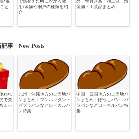
順/電
で張替えた時にかかる費
品・骨付き鳥・和三盆・海
ること
用/金額や網戸の種類を紹
産物・工芸品まとめ
介
New Posts
記事 -
-
使われ
九州・沖縄地方のご当地パ
中国・四国地方のご当地パ
的で失
ンまとめ｜マンハッタン・
ンまとめ｜ぼうしパン・バ
ちょっ
ゼブラパンなどローカルパ
ラパンなどローカルパン特
ン特集
集