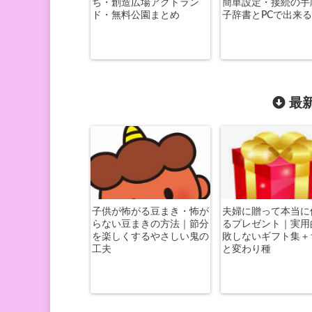
ち・創造広場アクトラン
簡単設定・接続の手
ド・無料公園まとめ
子辞書とPCで出来
最新
子供が怖がる豆まき・怖が
夫婦に贈って本当に
らない豆まきの方法｜節分
るプレゼント｜実用
を楽しくするやさしい鬼の
敗しないギフト集＋
工夫
と変わり種