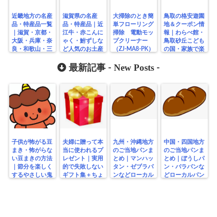
近畿地方の名産
滋賀県の名産
大掃除のとき簡
鳥取の格安遊園
品・特産品一覧
品・特産品｜近
単フローリング
地＆クーポン情
｜滋賀・京都・
江牛・赤こんに
掃除 電動モッ
報｜わらべ館・
大阪・兵庫・奈
ゃく・鮒ずしな
プクリーナー
鳥取砂丘こども
良・和歌山・三
ど人気のお土産
（ZJ-MA8-PK）
の国・家族で楽
重の人気お土産
まとめ
シーシーピー回
しむ無料スポッ
まとめ
転モップクリー
New Posts
トまとめ
最新記事 -
-
ナー
子供が怖がる豆
夫婦に贈って本
九州・沖縄地方
中国・四国地方
まき・怖がらな
当に使われるプ
のご当地パンま
のご当地パンま
い豆まきの方法
レゼント｜実用
とめ｜マンハッ
とめ｜ぼうしパ
｜節分を楽しく
的で失敗しない
タン・ゼブラパ
ン・バラパンな
するやさしい鬼
ギフト集＋ちょ
ンなどローカル
どローカルパン
の工夫
っと変わり種
パン特集
特集