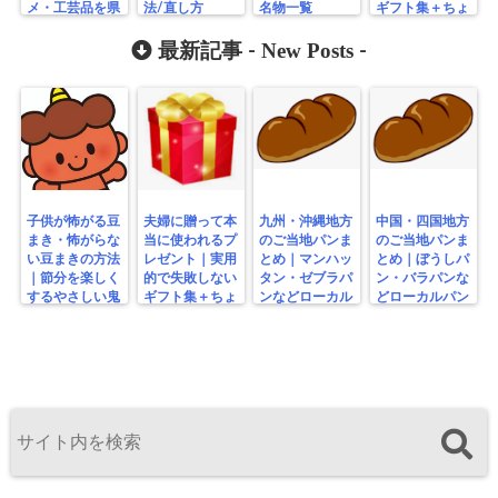
メ・工芸品を県
法/直し方
名物一覧
ギフト集＋ちょ
別に紹介
っと変わり種
New Posts
最新記事 -
-
子供が怖がる豆
夫婦に贈って本
九州・沖縄地方
中国・四国地方
まき・怖がらな
当に使われるプ
のご当地パンま
のご当地パンま
い豆まきの方法
レゼント｜実用
とめ｜マンハッ
とめ｜ぼうしパ
｜節分を楽しく
的で失敗しない
タン・ゼブラパ
ン・バラパンな
するやさしい鬼
ギフト集＋ちょ
ンなどローカル
どローカルパン
の工夫
っと変わり種
パン特集
特集