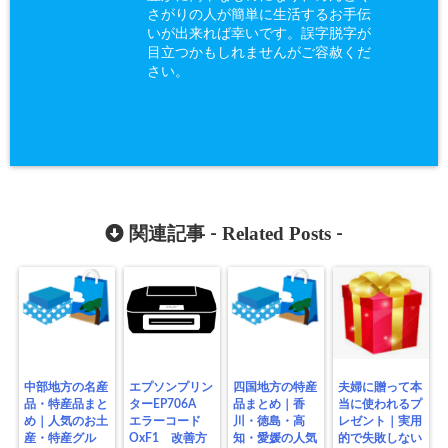
さがりの人が簡単に生活するお手伝
いが出来れば幸いです。誤字脱字が
目立つかもしれませんがご容赦くだ
さい。
Related Posts
関連記事 -
-
中部地方の名産
エプソンプリン
四国地方の特産
夫婦に贈って本
品・特産品まと
ターEP706A
品まとめ｜香
当に使われるプ
め｜人気のお土
エラーコード
川・徳島・高
レゼント｜実用
産・特産グル
OxF1 改善方
知・愛媛の人気
的で失敗しない