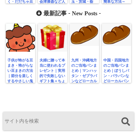
く・だだちゃ豆
会津漆器など人
玉・茨城・栃
簡単な方法～
など人気のお土
気のお土産まと
木・群馬のお土
産まとめ
め
産ガイド
New Posts
最新記事 -
-
子供が怖がる豆
夫婦に贈って本
九州・沖縄地方
中国・四国地方
まき・怖がらな
当に使われるプ
のご当地パンま
のご当地パンま
い豆まきの方法
レゼント｜実用
とめ｜マンハッ
とめ｜ぼうしパ
｜節分を楽しく
的で失敗しない
タン・ゼブラパ
ン・バラパンな
するやさしい鬼
ギフト集＋ちょ
ンなどローカル
どローカルパン
の工夫
っと変わり種
パン特集
特集