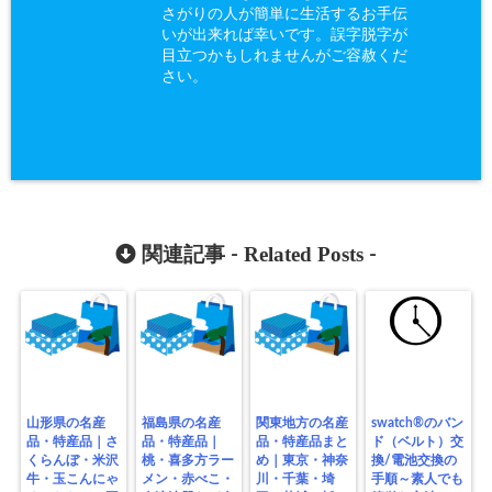
さがりの人が簡単に生活するお手伝
いが出来れば幸いです。誤字脱字が
目立つかもしれませんがご容赦くだ
さい。
Related Posts
関連記事 -
-
山形県の名産
福島県の名産
関東地方の名産
swatch®のバン
品・特産品｜さ
品・特産品｜
品・特産品まと
ド（ベルト）交
くらんぼ・米沢
桃・喜多方ラー
め｜東京・神奈
換/電池交換の
牛・玉こんにゃ
メン・赤べこ・
川・千葉・埼
手順～素人でも