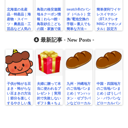
北海道の名産
鳥取の格安遊園
swatch®のバン
簡単便利ワイヤ
品・特産品｜海
地＆クーポン情
ド（ベルト）交
レスイヤホン
産物・スイー
報｜わらべ館・
換/電池交換の
（BTステレオ
ツ・農産品・工
鳥取砂丘こども
手順～素人でも
MAGイヤホンメ
芸品など人気の
の国・家族で楽
簡単な方法～
タル）設定方
お土産まとめ
しむ無料スポッ
法 iPhone
Bluetooth/Ver5.0
トまとめ
New Posts
最新記事 -
-
子供が怖がる豆
夫婦に贈って本
九州・沖縄地方
中国・四国地方
まき・怖がらな
当に使われるプ
のご当地パンま
のご当地パンま
い豆まきの方法
レゼント｜実用
とめ｜マンハッ
とめ｜ぼうしパ
｜節分を楽しく
的で失敗しない
タン・ゼブラパ
ン・バラパンな
するやさしい鬼
ギフト集＋ちょ
ンなどローカル
どローカルパン
の工夫
っと変わり種
パン特集
特集