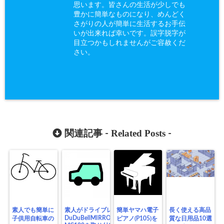
思います。皆さんの生活が少しでも
豊かに簡単なものになり、めんどく
さがりの人が簡単に生活するお手伝
いが出来れば幸いです。誤字脱字が
目立つかもしれませんがご容赦くだ
さい。
Related Posts
関連記事 -
-
素人でも簡単に
素人がドライブレコーダー
簡単ヤマハ電子
長く使える高品
DuDuBellMIRRORDASHCAM
子供用自転車の
ピアノ(P105)を
質な日用品10選