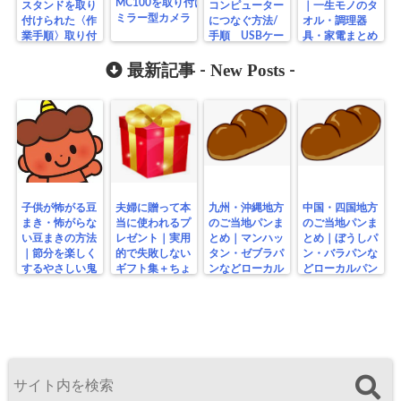
MC100を取り付け手順ルーム
スタンドを取り
コンピューター
｜一生モノのタ
ミラー型カメラ
付けられた〈作
につなぐ方法/
オル・調理器
業手順〉取り付
手順 USBケー
具・家電まとめ
け方法
ブル使用
New Posts
最新記事 -
-
子供が怖がる豆
夫婦に贈って本
九州・沖縄地方
中国・四国地方
まき・怖がらな
当に使われるプ
のご当地パンま
のご当地パンま
い豆まきの方法
レゼント｜実用
とめ｜マンハッ
とめ｜ぼうしパ
｜節分を楽しく
的で失敗しない
タン・ゼブラパ
ン・バラパンな
するやさしい鬼
ギフト集＋ちょ
ンなどローカル
どローカルパン
の工夫
っと変わり種
パン特集
特集