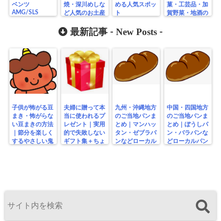
ベンツ
焼・深川めしな
める人気スポッ
菓・工芸品・加
AMG/SLS
ど人気のお土産
ト
賀野菜・地酒の
1/24 トップ
まとめ
人気土産一覧
エース？ モー
New Posts
最新記事 -
-
ター交換方法
子供が怖がる豆
夫婦に贈って本
九州・沖縄地方
中国・四国地方
まき・怖がらな
当に使われるプ
のご当地パンま
のご当地パンま
い豆まきの方法
レゼント｜実用
とめ｜マンハッ
とめ｜ぼうしパ
｜節分を楽しく
的で失敗しない
タン・ゼブラパ
ン・バラパンな
するやさしい鬼
ギフト集＋ちょ
ンなどローカル
どローカルパン
の工夫
っと変わり種
パン特集
特集