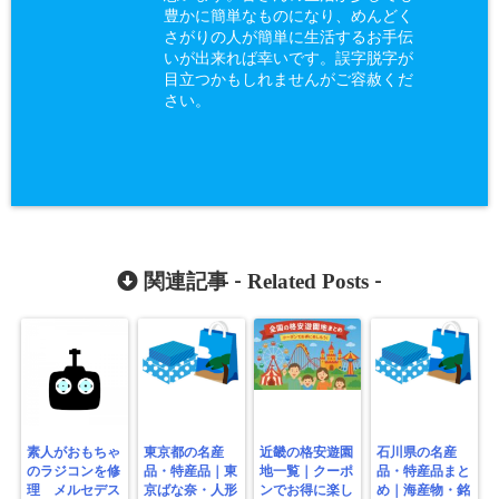
豊かに簡単なものになり、めんどく
さがりの人が簡単に生活するお手伝
いが出来れば幸いです。誤字脱字が
目立つかもしれませんがご容赦くだ
さい。
Related Posts
関連記事 -
-
素人がおもちゃ
東京都の名産
近畿の格安遊園
石川県の名産
のラジコンを修
品・特産品｜東
地一覧｜クーポ
品・特産品まと
理 メルセデス
京ばな奈・人形
ンでお得に楽し
め｜海産物・銘