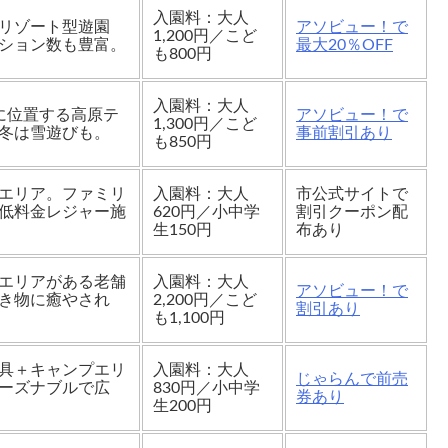
入園料：大人
リゾート型遊園
アソビュー！で
1,200円／こど
ション数も豊富。
最大20％OFF
も800円
入園料：大人
に位置する高原テ
アソビュー！で
1,300円／こど
冬は雪遊びも。
事前割引あり
も850円
エリア。ファミリ
入園料：大人
市公式サイトで
低料金レジャー施
620円／小中学
割引クーポン配
生150円
布あり
エリアがある老舗
入園料：大人
アソビュー！で
き物に癒やされ
2,200円／こど
割引あり
も1,100円
具＋キャンプエリ
入園料：大人
じゃらんで前売
ーズナブルで広
830円／小中学
券あり
生200円