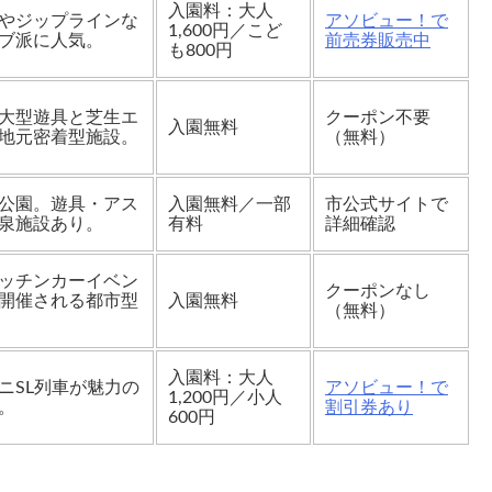
入園料：大人
やジップラインな
アソビュー！で
1,600円／こど
ブ派に人気。
前売券販売中
も800円
大型遊具と芝生エ
クーポン不要
入園無料
地元密着型施設。
（無料）
公園。遊具・アス
入園無料／一部
市公式サイトで
泉施設あり。
有料
詳細確認
ッチンカーイベン
クーポンなし
開催される都市型
入園無料
（無料）
入園料：大人
ニSL列車が魅力の
アソビュー！で
1,200円／小人
。
割引券あり
600円