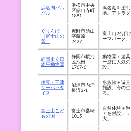
浜松市中央
浜名湖パル
浜名湖を望む
区舘山寺町
パル
地。アトラク
1891
ぐりんぱ
裾野市須山
富士山2合目
（富士山の
字藤原
ーマパーク。
麓）
2427
静岡市駿河
動物園＋遊具
静岡市立日
区池田
ー層に人気の
本平動物園
1767-6
設。
伊豆・三津
水族館＋遊具
沼津市内浦
シーパラダ
施設。海の生
長浜3-1
イス
る。
自然体験＋遊
富士山こど
富士市桑崎
アを併設。リ
もの国
1015
大。