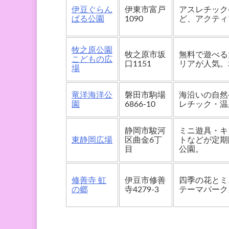
伊豆ぐらん
伊東市富戸
アスレチック
ぱる公園
1090
ど、アクティ
牧之原公園
牧之原市坂
無料で遊べる
こどもの広
口1151
リアが人気。
場
竜洋海洋公
磐田市駒場
海沿いの自然
園
6866-10
レチック・温
静岡市駿河
ミニ遊具・キ
東静岡広場
区曲金6丁
トなどが定期
目
公園。
修善寺 虹
伊豆市修善
四季の花とミ
の郷
寺4279-3
テーマパーク