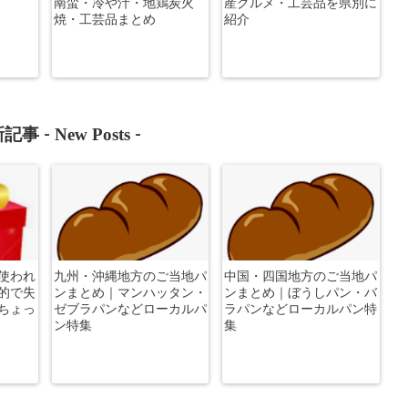
南蛮・冷や汁・地鶏炭火
産グルメ・工芸品を県別に
焼・工芸品まとめ
紹介
New Posts
記事 -
-
使われ
九州・沖縄地方のご当地パ
中国・四国地方のご当地パ
的で失
ンまとめ｜マンハッタン・
ンまとめ｜ぼうしパン・バ
ちょっ
ゼブラパンなどローカルパ
ラパンなどローカルパン特
ン特集
集