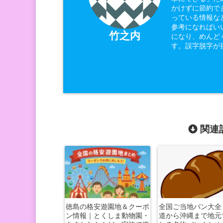
かけずに節約で
っている情報な
参考になればい
竹之内
になり、めんど
す。誤字脱字が
関連記
徳島の格安遊園地＆クーポ
全国ご当地パン大全
ン情報｜とくしま動物園・
道から沖縄まで地元