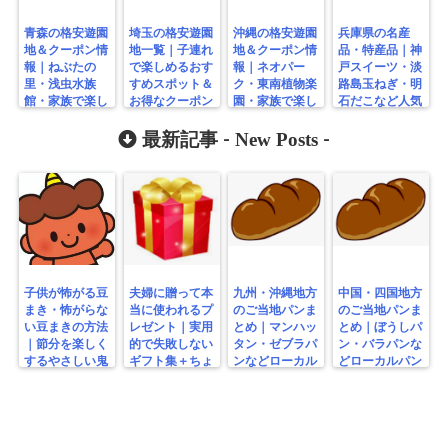
青森の格安遊園
埼玉の格安遊園
沖縄の格安遊園
兵庫県の名産
地＆クーポン情
地一覧｜子連れ
地＆クーポン情
品・特産品｜神
報｜ねぶたの
で楽しめるおす
報｜ネオパー
戸スイーツ・淡
里・浅虫水族
すめスポット＆
ク・東南植物楽
路島玉ねぎ・明
館・家族で楽し
お得なクーポン
園・家族で楽し
石だこなど人気
む無料スポット
情報
む観光レジャー
のお土産まとめ
まとめ
まとめ
New Posts
最新記事 -
-
子供が怖がる豆
夫婦に贈って本
九州・沖縄地方
中国・四国地方
まき・怖がらな
当に使われるプ
のご当地パンま
のご当地パンま
い豆まきの方法
レゼント｜実用
とめ｜マンハッ
とめ｜ぼうしパ
｜節分を楽しく
的で失敗しない
タン・ゼブラパ
ン・バラパンな
するやさしい鬼
ギフト集＋ちょ
ンなどローカル
どローカルパン
の工夫
っと変わり種
パン特集
特集