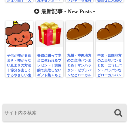
きなり団子・天
見学センター・
レジャー＆無料
芸品など人気の
草海産物・工芸
家族で楽しむ無
スポットまとめ
お土産まとめ
品まとめ
料スポット
New Posts
最新記事 -
-
子供が怖がる豆
夫婦に贈って本
九州・沖縄地方
中国・四国地方
まき・怖がらな
当に使われるプ
のご当地パンま
のご当地パンま
い豆まきの方法
レゼント｜実用
とめ｜マンハッ
とめ｜ぼうしパ
｜節分を楽しく
的で失敗しない
タン・ゼブラパ
ン・バラパンな
するやさしい鬼
ギフト集＋ちょ
ンなどローカル
どローカルパン
の工夫
っと変わり種
パン特集
特集