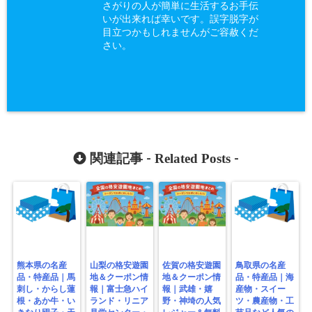
さがりの人が簡単に生活するお手伝
いが出来れば幸いです。誤字脱字が
目立つかもしれませんがご容赦くだ
さい。
Related Posts
関連記事 -
-
熊本県の名産
山梨の格安遊園
佐賀の格安遊園
鳥取県の名産
品・特産品｜馬
地＆クーポン情
地＆クーポン情
品・特産品｜海
刺し・からし蓮
報｜富士急ハイ
報｜武雄・嬉
産物・スイー
根・あか牛・い
ランド・リニア
野・神埼の人気
ツ・農産物・工