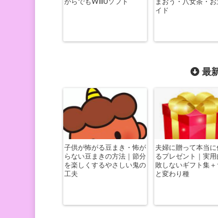
からでもWillUソフト
まおう・八女茶・お
イド
最新
子供が怖がる豆まき・怖が
夫婦に贈って本当に
らない豆まきの方法｜節分
るプレゼント｜実用
を楽しくするやさしい鬼の
敗しないギフト集＋
工夫
と変わり種