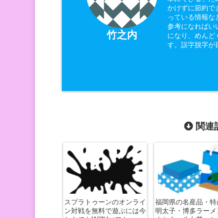
かけずに節約で
っている情報な
参考になればい
竹之内
になり、めんど
す。誤字脱字が
関連記
スプラトゥーンのオンライ
福岡県の名産品・特
ン対戦を無料で遊ぶには今
明太子・博多ラーメ