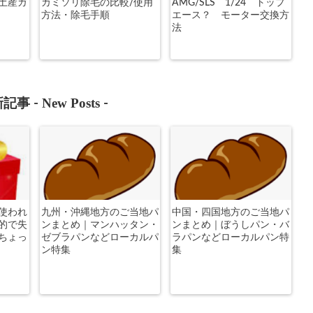
土産ガ
カミソリ除毛の比較/使用
AMG/SLS 1/24 トップ
方法・除毛手順
エース？ モーター交換方
法
New Posts
記事 -
-
使われ
九州・沖縄地方のご当地パ
中国・四国地方のご当地パ
的で失
ンまとめ｜マンハッタン・
ンまとめ｜ぼうしパン・バ
ちょっ
ゼブラパンなどローカルパ
ラパンなどローカルパン特
ン特集
集