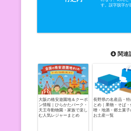
す。誤字脱字が
関連記
大阪の格安遊園地＆クーポ
長野県の名産品・特
ン情報｜ひらかたパーク・
とめ｜果物・そば・
天王寺動物園・家族で楽し
噌・地酒・郷土菓子
む人気レジャーまとめ
お土産一覧