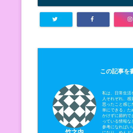
この記事を書
私は、日常生活
人それぞれ、感
思ったこと感じ
単にできる」た
かけずに節約で
っている情報な
参考になればい
竹之内
になり、めんど