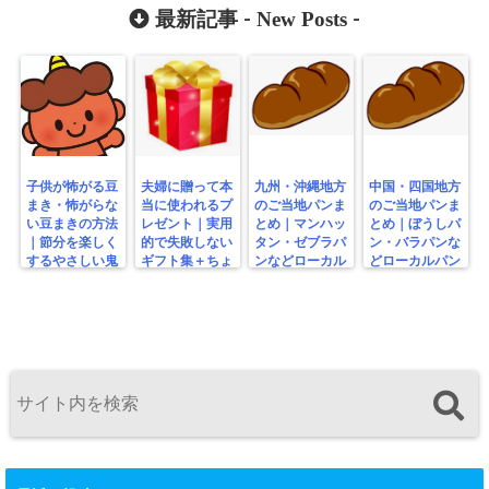
New Posts
＆穴場スポット
最新記事 -
-
集
子供が怖がる豆
夫婦に贈って本
九州・沖縄地方
中国・四国地方
まき・怖がらな
当に使われるプ
のご当地パンま
のご当地パンま
い豆まきの方法
レゼント｜実用
とめ｜マンハッ
とめ｜ぼうしパ
｜節分を楽しく
的で失敗しない
タン・ゼブラパ
ン・バラパンな
するやさしい鬼
ギフト集＋ちょ
ンなどローカル
どローカルパン
の工夫
っと変わり種
パン特集
特集