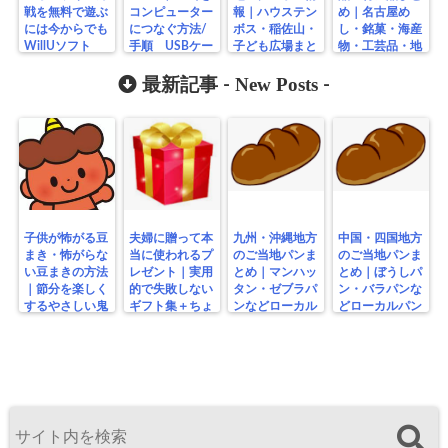
戦を無料で遊ぶ
コンピューター
報｜ハウステン
め｜名古屋め
には今からでも
につなぐ方法/
ボス・稲佐山・
し・銘菓・海産
WillUソフト
手順 USBケー
子ども広場まと
物・工芸品・地
ブル使用
め
酒など人気のお
New Posts
土産一覧
最新記事 -
-
子供が怖がる豆
夫婦に贈って本
九州・沖縄地方
中国・四国地方
まき・怖がらな
当に使われるプ
のご当地パンま
のご当地パンま
い豆まきの方法
レゼント｜実用
とめ｜マンハッ
とめ｜ぼうしパ
｜節分を楽しく
的で失敗しない
タン・ゼブラパ
ン・バラパンな
するやさしい鬼
ギフト集＋ちょ
ンなどローカル
どローカルパン
の工夫
っと変わり種
パン特集
特集