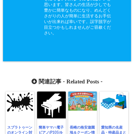
思います。皆さんの生活が少しでも
豊かに簡単なものになり、めんどく
さがりの人が簡単に生活するお手伝
いが出来れば幸いです。誤字脱字が
目立つかもしれませんがご容赦くだ
さい。
Related Posts
関連記事 -
-
スプラトゥーン
簡単ヤマハ電子
長崎の格安遊園
愛知県の名産
のオンライン対
ピアノ(P105)を
地＆クーポン情
品・特産品まと