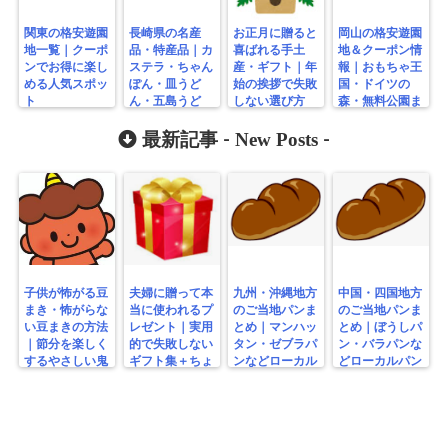
関東の格安遊園
長崎県の名産
お正月に贈ると
岡山の格安遊園
地一覧｜クーポ
品・特産品｜カ
喜ばれる手土
地＆クーポン情
ンでお得に楽し
ステラ・ちゃん
産・ギフト｜年
報｜おもちゃ王
める人気スポッ
ぽん・皿うど
始の挨拶で失敗
国・ドイツの
ト
ん・五島うど
しない選び方
森・無料公園ま
ん・工芸品・お
とめ
土産ガイド
New Posts
最新記事 -
-
子供が怖がる豆
夫婦に贈って本
九州・沖縄地方
中国・四国地方
まき・怖がらな
当に使われるプ
のご当地パンま
のご当地パンま
い豆まきの方法
レゼント｜実用
とめ｜マンハッ
とめ｜ぼうしパ
｜節分を楽しく
的で失敗しない
タン・ゼブラパ
ン・バラパンな
するやさしい鬼
ギフト集＋ちょ
ンなどローカル
どローカルパン
の工夫
っと変わり種
パン特集
特集