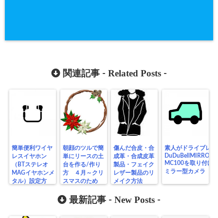
Related Posts
関連記事 -
-
簡単便利ワイヤ
朝顔のツルで簡
傷んだ合皮・合
素人がドライブレコ
DuDuBellMIRROR
レスイヤホン
単にリースの土
成革・合成皮革
MC100を取り付け
（BTステレオ
台を作る/作り
製品・フェイク
ミラー型カメラ
MAGイヤホンメ
方 ４月～クリ
レザー製品のリ
タル）設定方
スマスのため
メイク方法
法 iPhone
に？
Bluetooth/Ver5.0
New Posts
最新記事 -
-