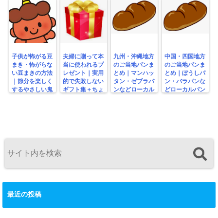
子供が怖がる豆
夫婦に贈って本
九州・沖縄地方
中国・四国地方
まき・怖がらな
当に使われるプ
のご当地パンま
のご当地パンま
い豆まきの方法
レゼント｜実用
とめ｜マンハッ
とめ｜ぼうしパ
｜節分を楽しく
的で失敗しない
タン・ゼブラパ
ン・バラパンな
するやさしい鬼
ギフト集＋ちょ
ンなどローカル
どローカルパン
の工夫
っと変わり種
パン特集
特集
最近の投稿