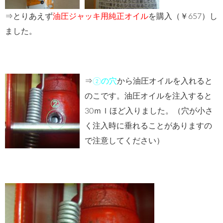
⇒とりあえず
油圧ジャッキ用純正オイル
を購入（￥657）し
ました。
⇒
②の穴
から油圧オイルを入れると
のこです。油圧オイルを注入すると
30ｍｌほど入りました。（穴が小さ
く注入時に垂れることがありますの
で注意してください）