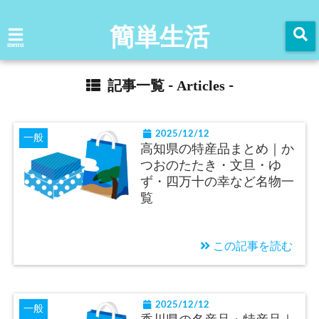
簡単生活
menu
Articles
記事一覧 -
-
2025/12/12
一般
高知県の特産品まとめ｜か
つおのたたき・文旦・ゆ
ず・四万十の幸など名物一
覧
この記事を読む
2025/12/12
一般