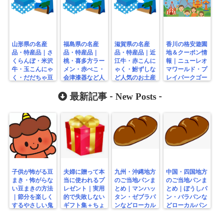
山形県の名産
福島県の名産
滋賀県の名産
香川の格安遊園
品・特産品｜さ
品・特産品｜
品・特産品｜近
地＆クーポン情
くらんぼ・米沢
桃・喜多方ラー
江牛・赤こんに
報｜ニューレオ
牛・玉こんにゃ
メン・赤べこ・
ゃく・鮒ずしな
マワールド・プ
く・だだちゃ豆
会津漆器など人
ど人気のお土産
レイパークゴー
など人気のお土
気のお土産まと
まとめ
ルドタワー・無
産まとめ
め
New Posts
料公園まとめ
最新記事 -
-
子供が怖がる豆
夫婦に贈って本
九州・沖縄地方
中国・四国地方
まき・怖がらな
当に使われるプ
のご当地パンま
のご当地パンま
い豆まきの方法
レゼント｜実用
とめ｜マンハッ
とめ｜ぼうしパ
｜節分を楽しく
的で失敗しない
タン・ゼブラパ
ン・バラパンな
するやさしい鬼
ギフト集＋ちょ
ンなどローカル
どローカルパン
の工夫
っと変わり種
パン特集
特集