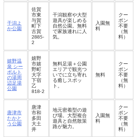
佐賀
市東
干潟観察や大型
クー
与賀
遊具が楽しめる
ポン
干潟よ
入園無
町下
自然公園。無料
不要
か公園
料
古賀
で家族連れに人
（無
2885-
気。
料）
2
嬉野
嬉野温
市嬉
無料足湯＋公園
クー
泉 シー
野町
エリアで観光つ
ポン
ボルト
大字
いでに立ち寄れ
無料
不要
の湯周
下宿
る癒しスポッ
（無
辺足湯
乙
ト。
料）
公園
818-2
唐津
クー
地元密着型の遊
唐津市
市和
ポン
び場。大型複合
入園無
たかと
多田
不要
遊具と自然散策
料
う公園
大土
（無
路が魅力。
井
料）