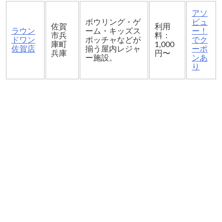
アソ
ボウリング・ゲ
ビュ
佐賀
利用
ラウン
ーム・キッズス
ー！
市兵
料：
ドワン
ポッチャなどが
でク
庫町
1,000
佐賀店
揃う屋内レジャ
ーポ
兵庫
円〜
ー施設。
ンあ
り