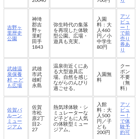
20040
700円
り
アソ
神埼
入園
ビュ
郡吉
弥生時代の集落
料：大
吉野ヶ
ー！
野ヶ
を再現した体験
人460
里歴史
で前
里町
型公園。広場・
円／小
公園
売り
田手
遊具も充実。
中学生
券あ
1843
80円
り
温泉街近くにあ
クー
武雄温
武雄
る大型遊具広
ポン
泉保養
市武
入園無
場。自然を感じ
不要
村 こど
雄町
料
ながらのんびり
（無
も広場
永島
過ごせる。
料）
入館
アソ
佐賀
熱気球体験・シ
佐賀バ
料：大
ビュ
市松
ミュレーターな
ルーン
人500
ー！
原2丁
ど子どもに人気
ミュー
円／子
で体
目2-
の体験型ミュー
ジアム
ども
験予
27
ジアム。
200円
約可