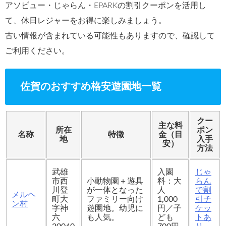
アソビュー・じゃらん・EPARKの割引クーポンを活用し
て、休日レジャーをお得に楽しみましょう。
古い情報が含まれている可能性もありますので、確認して
ご利用ください。
佐賀のおすすめ格安遊園地一覧
クー
主な料
所在
ポン
名称
特徴
金（目
地
入手
安）
方法
武雄
入園
じゃ
市西
小動物園＋遊具
料：大
らん
川登
が一体となった
人
で割
メルヘ
町大
ファミリー向け
1,000
引チ
ン村
字神
遊園地。幼児に
円／子
ケッ
六
も人気。
ども
トあ