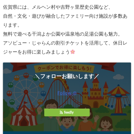
佐賀県には、メルヘン村や吉野ヶ里歴史公園など、
自然・文化・遊びが融合したファミリー向け施設が多数あ
ります。
無料で遊べる干潟よか公園や温泉地の足湯公園も魅力。
アソビュー・じゃらんの割引チケットを活用して、休日レ
ジャーをお得に楽しみましょう
＼フォローお願いします／
Follow @
feedly