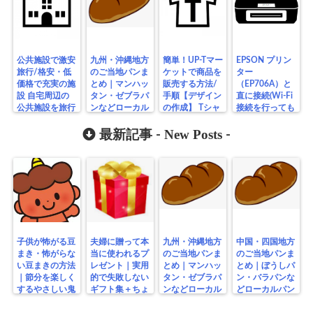
公共施設で激安
九州・沖縄地方
簡単！UP-Tマー
EPSON プリン
旅行/格安・低
のご当地パンま
ケットで商品を
ター
価格で充実の施
とめ｜マンハッ
販売する方法/
（EP706A）と
設 自宅周辺の
タン・ゼブラパ
手順【デザイン
直に接続(Wi-Fi
公共施設を旅行
ンなどローカル
の作成】 Tシャ
接続を行っても
や日常生活で簡
パン特集
ツ～ペット服ま
プリンターが使
単に利用できま
で簡単作成
New Posts
用できない場
最新記事 -
-
す
合)
子供が怖がる豆
夫婦に贈って本
九州・沖縄地方
中国・四国地方
まき・怖がらな
当に使われるプ
のご当地パンま
のご当地パンま
い豆まきの方法
レゼント｜実用
とめ｜マンハッ
とめ｜ぼうしパ
｜節分を楽しく
的で失敗しない
タン・ゼブラパ
ン・バラパンな
するやさしい鬼
ギフト集＋ちょ
ンなどローカル
どローカルパン
の工夫
っと変わり種
パン特集
特集