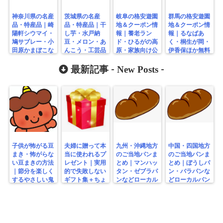
神奈川県の名産
茨城県の名産
岐阜の格安遊園
群馬の格安遊園
品・特産品｜崎
品・特産品｜干
地＆クーポン情
地＆クーポン情
陽軒シウマイ・
し芋・水戸納
報｜養老ラン
報｜るなぱあ
鳩サブレー・小
豆・メロン・あ
ド・ひるがの高
く・桐生が岡・
田原かまぼこな
んこう・工芸品
原・家族向け公
伊香保ほか無料
ど人気のお土産
まとめ
園まとめ
＆穴場スポット
まとめ
New Posts
集
最新記事 -
-
子供が怖がる豆
夫婦に贈って本
九州・沖縄地方
中国・四国地方
まき・怖がらな
当に使われるプ
のご当地パンま
のご当地パンま
い豆まきの方法
レゼント｜実用
とめ｜マンハッ
とめ｜ぼうしパ
｜節分を楽しく
的で失敗しない
タン・ゼブラパ
ン・バラパンな
するやさしい鬼
ギフト集＋ちょ
ンなどローカル
どローカルパン
の工夫
っと変わり種
パン特集
特集