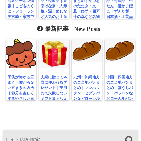
地＆クーポン情
品・特産品｜東
まとめ｜かつお
品・特産品｜牛
報｜こどものく
京ばな奈・人形
のたたき・文
たん・笹かまぼ
に・フローラン
焼・深川めしな
旦・ゆず・四万
こ・ずんだ餅・
テ宮崎・家族で
ど人気のお土産
十の幸など名物
日本酒・工芸品
楽しむ無料スポ
まとめ
一覧
まとめ
ットまとめ
New Posts
最新記事 -
-
子供が怖がる豆
夫婦に贈って本
九州・沖縄地方
中国・四国地方
まき・怖がらな
当に使われるプ
のご当地パンま
のご当地パンま
い豆まきの方法
レゼント｜実用
とめ｜マンハッ
とめ｜ぼうしパ
｜節分を楽しく
的で失敗しない
タン・ゼブラパ
ン・バラパンな
するやさしい鬼
ギフト集＋ちょ
ンなどローカル
どローカルパン
の工夫
っと変わり種
パン特集
特集